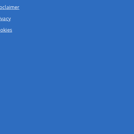
oclaimer
ivacy
okies