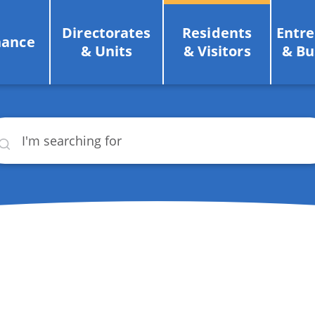
Directorates
Residents
Entr
nance
& Units
& Visitors
& Bu
rch