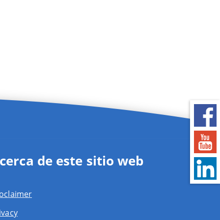
cerca de este sitio web
oclaimer
ivacy