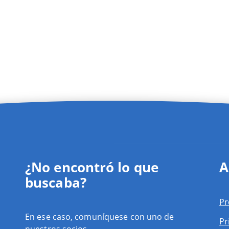
¿No encontró lo que
A
buscaba?
Pr
En ese caso, comuníquese con uno de
Pr
nuestros socios.