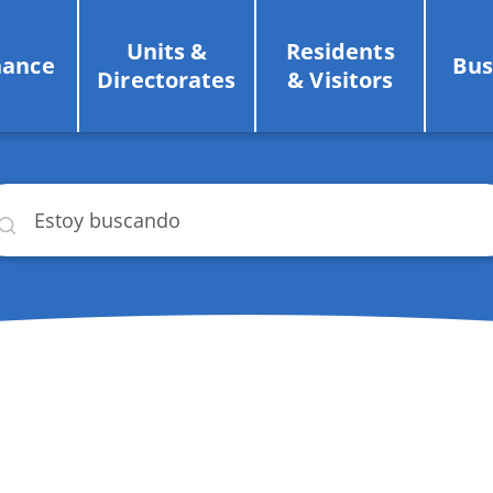
Units &
Residents
nance
Bus
Directorates
& Visitors
car